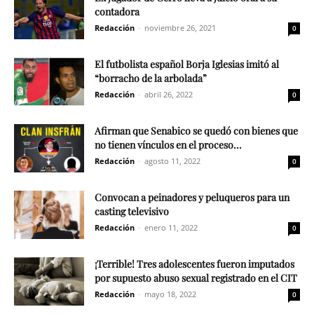
contadora
Redacción
-
noviembre 26, 2021
0
El futbolista español Borja Iglesias imitó al
“borracho de la arbolada”
Redacción
-
abril 26, 2022
0
Afirman que Senabico se quedó con bienes que
no tienen vínculos en el proceso...
Redacción
-
agosto 11, 2022
0
Convocan a peinadores y peluqueros para un
casting televisivo
Redacción
-
enero 11, 2022
0
¡Terrible! Tres adolescentes fueron imputados
por supuesto abuso sexual registrado en el CIT
Redacción
-
mayo 18, 2022
0