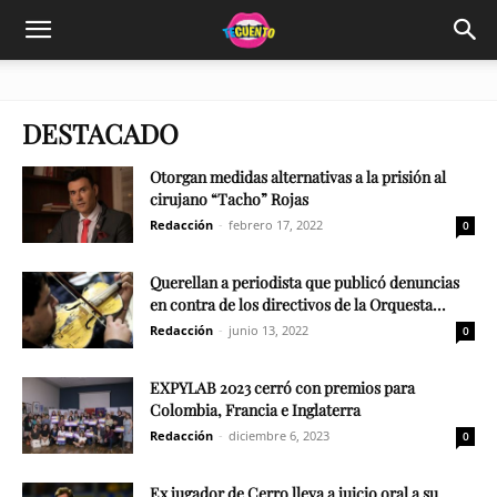
DESTACADO
Otorgan medidas alternativas a la prisión al
cirujano “Tacho” Rojas
Redacción
-
febrero 17, 2022
0
Querellan a periodista que publicó denuncias
en contra de los directivos de la Orquesta...
Redacción
-
junio 13, 2022
0
EXPYLAB 2023 cerró con premios para
Colombia, Francia e Inglaterra
Redacción
-
diciembre 6, 2023
0
Ex jugador de Cerro lleva a juicio oral a su