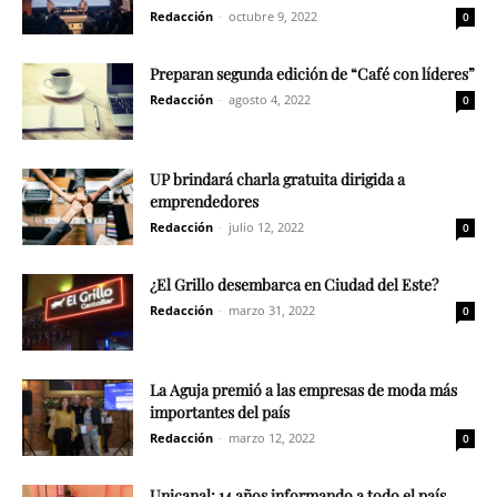
Redacción
-
octubre 9, 2022
0
Preparan segunda edición de “Café con líderes”
Redacción
-
agosto 4, 2022
0
UP brindará charla gratuita dirigida a
emprendedores
Redacción
-
julio 12, 2022
0
¿El Grillo desembarca en Ciudad del Este?
Redacción
-
marzo 31, 2022
0
La Aguja premió a las empresas de moda más
importantes del país
Redacción
-
marzo 12, 2022
0
Unicanal: 14 años informando a todo el país