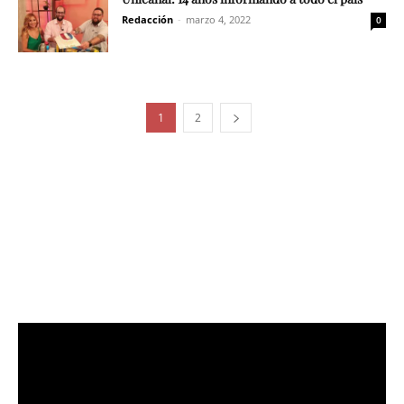
Redacción
-
marzo 4, 2022
0
1
2