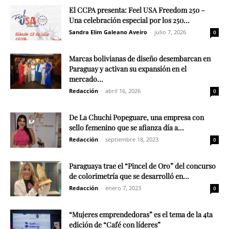
El CCPA presenta: Feel USA Freedom 250 –
Una celebración especial por los 250...
Sandra Elim Galeano Aveiro
-
julio 7, 2026
0
Marcas bolivianas de diseño desembarcan en
Paraguay y activan su expansión en el
mercado...
Redacción
-
abril 16, 2026
0
De La Chuchi Popeguare, una empresa con
sello femenino que se afianza día a...
Redacción
-
septiembre 18, 2023
0
Paraguaya trae el “Pincel de Oro” del concurso
de colorimetría que se desarrolló en...
Redacción
-
enero 7, 2023
0
“Mujeres emprendedoras” es el tema de la 4ta
edición de “Café con líderes”