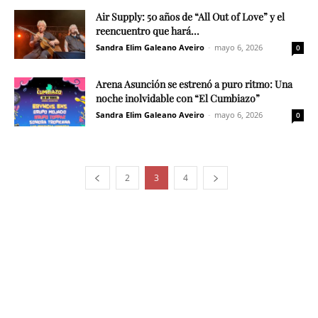
Air Supply: 50 años de “All Out of Love” y el
reencuentro que hará...
Sandra Elim Galeano Aveiro
-
mayo 6, 2026
0
Arena Asunción se estrenó a puro ritmo: Una
noche inolvidable con “El Cumbiazo”
Sandra Elim Galeano Aveiro
-
mayo 6, 2026
0
2
3
4