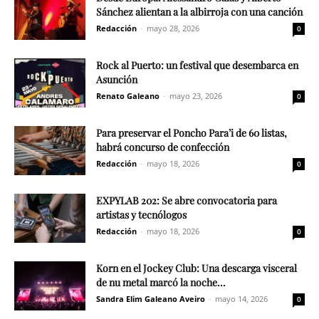
Sánchez alientan a la albirroja con una canción
Redacción
-
mayo 28, 2026
0
Rock al Puerto: un festival que desembarca en
Asunción
Renato Galeano
-
mayo 23, 2026
0
Para preservar el Poncho Para’i de 60 listas,
habrá concurso de confección
Redacción
-
mayo 18, 2026
0
EXPYLAB 202: Se abre convocatoria para
artistas y tecnólogos
Redacción
-
mayo 18, 2026
0
Korn en el Jockey Club: Una descarga visceral
de nu metal marcó la noche...
Sandra Elim Galeano Aveiro
-
mayo 14, 2026
0