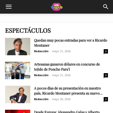
ESPECTÁCULOS
Quedan muy pocas entradas para ver a Ricardo
Montaner
Redacción
-
mayo 31, 2026
0
Artesanas ganaron dólares en concurso de
tejido de Poncho Para’i
Redacción
-
mayo 31, 2026
0
A pocos días de su presentación en nuestro
país, Ricardo Montaner presenta su nuevo...
Redacción
-
mayo 30, 2026
0
Desde Europa: Alessandro Galas y Alberto