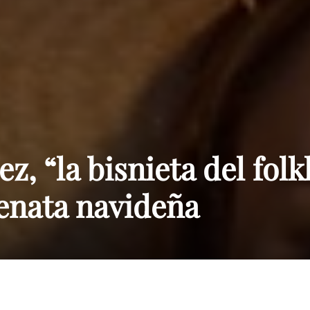
Paraguay
z, “la bisnieta del folk
enata navideña