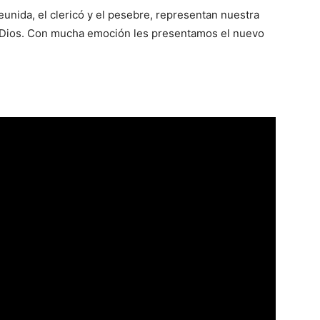
 reunida, el clericó y el pesebre, representan nuestra
Dios. Con mucha emoción les presentamos el nuevo