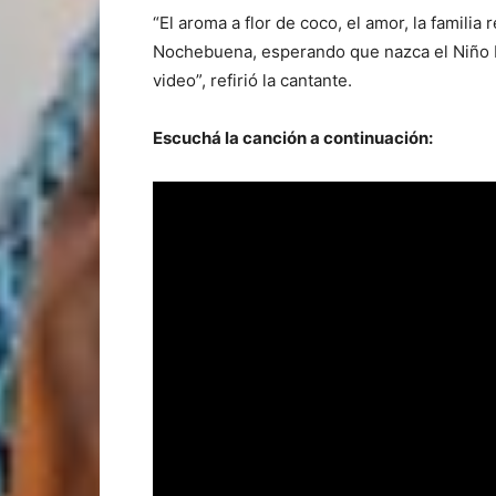
“El aroma a flor de coco, el amor, la familia
Nochebuena, esperando que nazca el Niño 
video”, refirió la cantante.
Escuchá la canción a continuación: