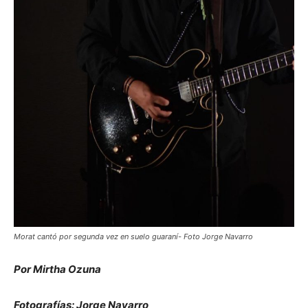
Morat cantó por segunda vez en suelo guaraní- Foto Jorge Navarro
Por Mirtha Ozuna
Fotografías: Jorge Navarro