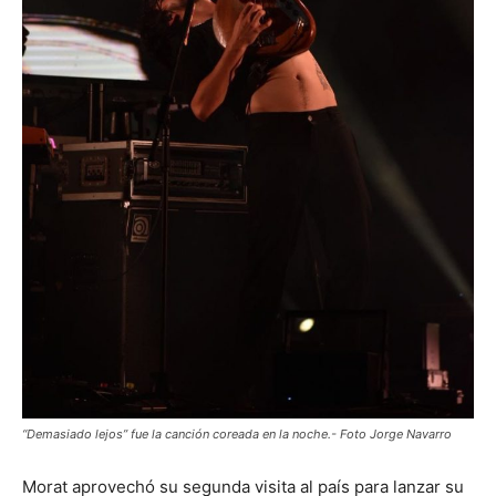
“Demasiado lejos” fue la canción coreada en la noche.- Foto Jorge Navarro
Morat aprovechó su segunda visita al país para lanzar su