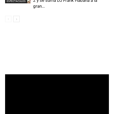
2 y se suma DJ Frank Habana a la
ESPECTÁCULOS
gran...