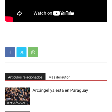
Artículos relacionados
Más del autor
Arcángel ya está en Paraguay
ESPECTÁCULOS