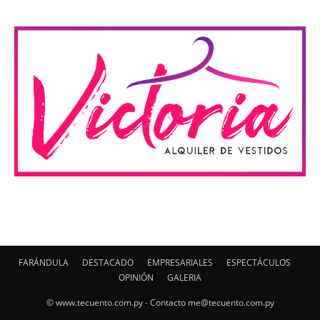
FARÁNDULA
DESTACADO
EMPRESARIALES
ESPECTÁCULOS
OPINIÓN
GALERIA
© www.tecuento.com.py - Contacto
me@tecuento.com.py