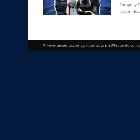
Paraguay.D
ilusión de...
© www.tecuento.com.py - Contacto
me@tecuento.com.