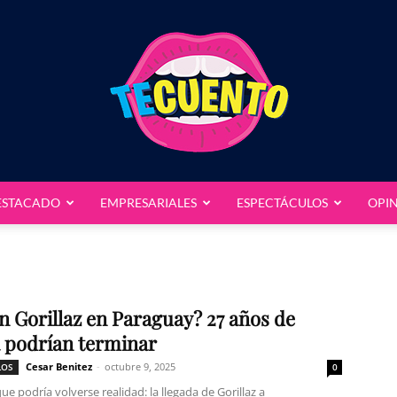
ESTACADO
EMPRESARIALES
ESPECTÁCULOS
OPI
Te
in Gorillaz en Paraguay? 27 años de
 podrían terminar
Cuento
Cesar Benitez
-
octubre 9, 2025
LOS
0
e podría volverse realidad: la llegada de Gorillaz a