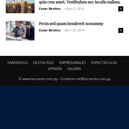
quis cras amet. Vestibulum nec iaculis nullam.
Cesar Benitez
-
mayo 3, 2014
0
Proin sed quam hendrerit nonummy
Cesar Benitez
-
abril 29, 2014
0
FARÁNDULA
DESTACADO
EMPRESARIALES
ESPECTÁCULOS
OPINIÓN
GALERIA
© www.tecuento.com.py - Contacto
me@tecuento.com.py