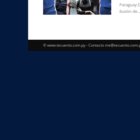
Paraguay.D
ilusión de...
© www.tecuento.com.py - Contacto
me@tecuento.com.