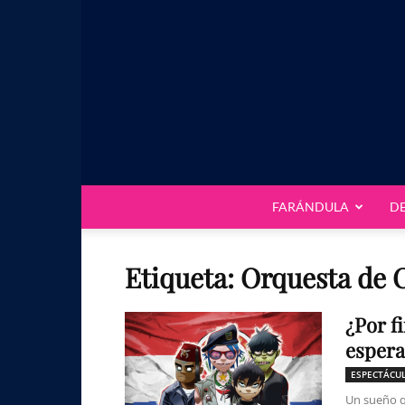
FARÁNDULA
D
Etiqueta: Orquesta de 
¿Por f
espera
ESPECTÁCU
Un sueño qu