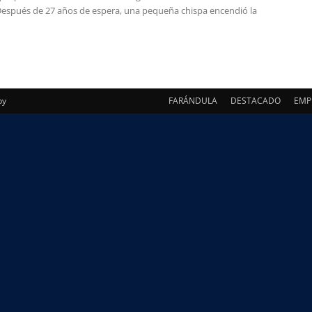
espués de 27 años de espera, una pequeña chispa encendió la
Paraguay
py
FARÁNDULA
DESTACADO
EMP