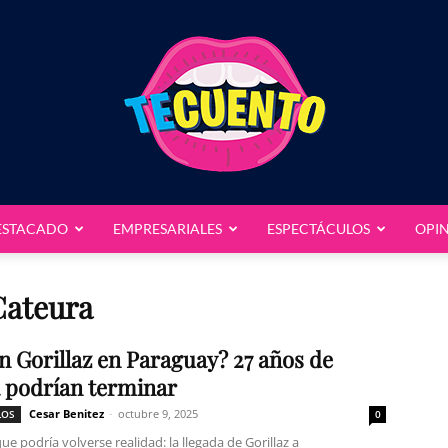
ESTACADO
EMPRESARIALES
ESPECTÁCULOS
OPI
Te
Cateura
in Gorillaz en Paraguay? 27 años de
 podrían terminar
Cuento
Cesar Benitez
-
octubre 9, 2025
LOS
0
e podría volverse realidad: la llegada de Gorillaz a