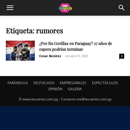
Etiqueta: rumores
¿Por fin Gorillaz en Paraguay? 27 años de
espera podrían terminar
Cesar Benitez
-
octubre 9, 2025
0
FARÁNDULA
DESTACADO
EMPRESARIALES
ESPECTÁCULOS
OPINIÓN
GALERIA
© www.tecuento.com.py - Contacto
me@tecuento.com.py