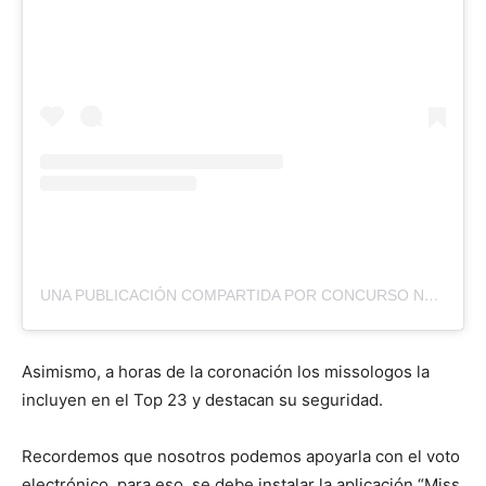
UNA PUBLICACIÓN COMPARTIDA POR CONCURSO NACIONAL DE BELLEZA DEL PARAGUAY (@CNBPARAGUAYOFICIAL)
Asimismo, a horas de la coronación los missologos la
incluyen en el Top 23 y destacan su seguridad.
Recordemos que nosotros podemos apoyarla con el voto
electrónico, para eso, se debe instalar la aplicación “Miss