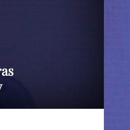
ras
y