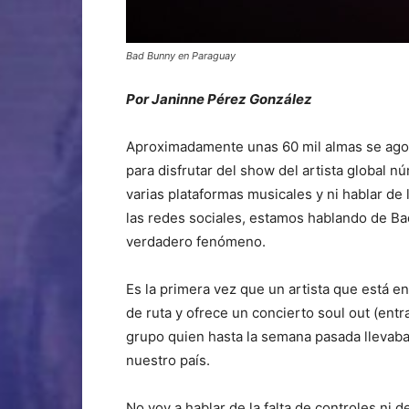
Bad Bunny en Paraguay
Por Janinne Pérez González
Aproximadamente unas 60 mil almas se agol
para disfrutar del show del artista global n
varias plataformas musicales y ni hablar de
las redes sociales, estamos hablando de Ba
verdadero fenómeno.
Es la primera vez que un artista que está e
de ruta y ofrece un concierto soul out (en
grupo quien hasta la semana pasada llevaba
nuestro país.
No voy a hablar de la falta de controles ni 