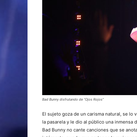
Bad Bunny disfrutando de “Ojos Rojos”
El sujeto goza de un carisma natural, se lo 
la pasarela y le dio al público una inmensa
Bad Bunny no cante canciones que se anotar