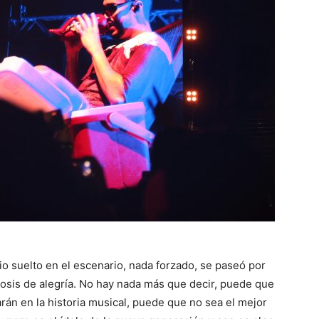
vio suelto en el escenario, nada forzado, se paseó por
 dosis de alegría. No hay nada más que decir, puede que
án en la historia musical, puede que no sea el mejor