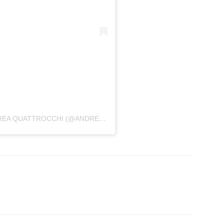
UNA PUBLICACIÓN COMPARTIDA POR ANDREA QUATTROCCHI (@ANDREQUATTROCCHI)