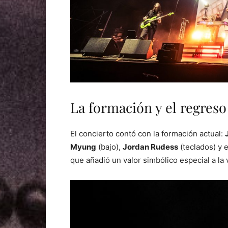
La formación y el regres
El concierto contó con la formación actual:
Myung
(bajo),
Jordan Rudess
(teclados) y 
que añadió un valor simbólico especial a la 