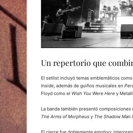
Un repertorio que combin
El setlist incluyó temas emblemáticos com
Inside
, además de guiños musicales en
Per
Floyd como el
Wish You Were Here
y Metal
La banda también presentó composiciones 
The Arms of Morpheus
y
The Shadow Man I
El cierre fue doblemente emotivo: interpret