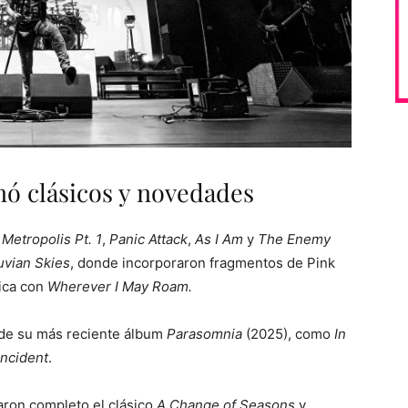
ó clásicos y novedades
o
Metropolis Pt. 1
,
Panic Attack
,
As I Am
y
The Enemy
uvian Skies
, donde incorporaron fragmentos de Pink
lica con
Wherever I May Roam.
de su más reciente álbum
Parasomnia
(2025), como
In
ncident
.
aron completo el clásico
A Change of Seasons
y