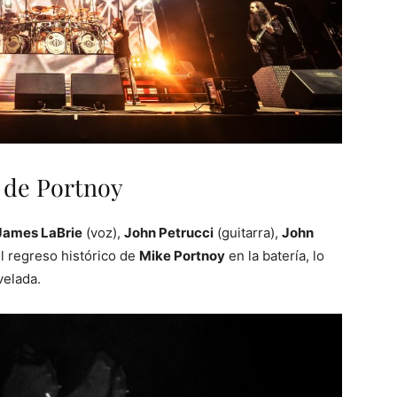
o de Portnoy
James LaBrie
(voz),
John Petrucci
(guitarra),
John
el regreso histórico de
Mike Portnoy
en la batería, lo
velada.