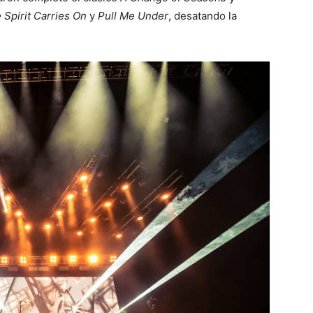
 Spirit Carries On
y
Pull Me Under
, desatando la