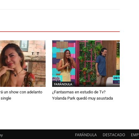
FARÁNDULA
rá un show con adelanto
¿Fantasmas en estudio de Tv?
 single
Yolanda Park quedó muy asustada
py
FARÁNDULA
DESTACADO
EMP