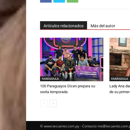
Artículos relacionados
Más del autor
FARÁNDULA
FARÁNDULA
100 Paraguayos Dicen prepara su
Lady Ana da
sexta temporada
de su primer
© www.tecuento.com.py - Contacto
me@tecuento.com.