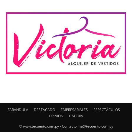
FARÁNDULA
DESTACADO
EMPRESARIALES
ESPECTÁCULOS
OPINIÓN
GALERIA
© www.tecuento.com.py - Contacto
me@tecuento.com.py