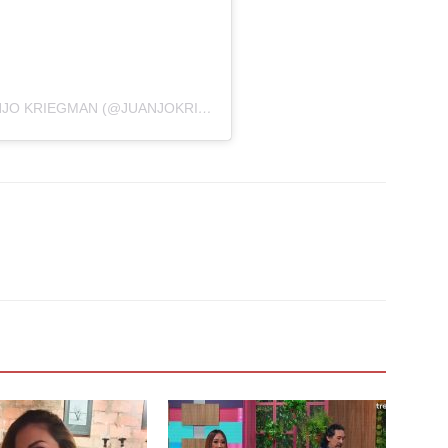
UNA PUBLICACIÓN COMPARTIDA POR JUANJO KRIEGMAN (@JUANJOKRIEGMAN)