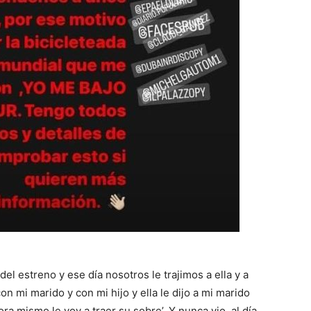
el estreno y ese día nosotros le trajimos a ella y a
n mi marido y con mi hijo y ella le dijo a mi marido
ra mismo le voy a traer su sobre’. Y nunca vio, al día