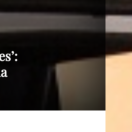
es’:
la