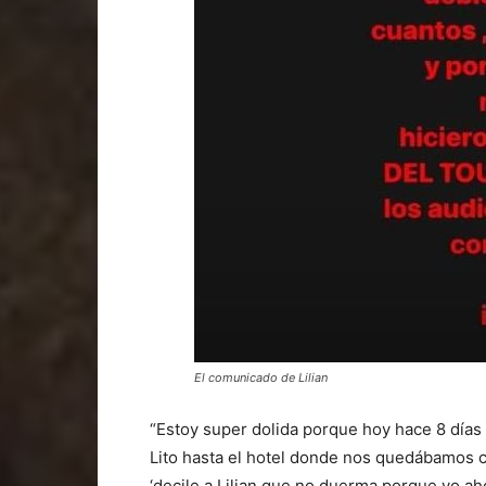
El comunicado de Lilian
“Estoy super dolida porque hoy hace 8 días d
Lito hasta el hotel donde nos quedábamos co
‘decile a Lilian que no duerma porque yo aho