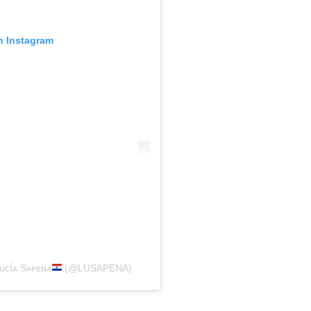
n Instagram
ᴄÍᴀ Sᴀᴘᴇɴᴀ
(@LUSAPENA)