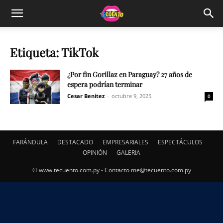
Etiqueta: TikTok
¿Por fin Gorillaz en Paraguay? 27 años de
espera podrían terminar
Cesar Benitez
-
octubre 9, 2025
0
FARÁNDULA
DESTACADO
EMPRESARIALES
ESPECTÁCULOS
OPINIÓN
GALERIA
© www.tecuento.com.py - Contacto
me@tecuento.com.py