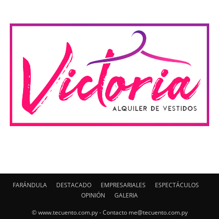
FARÁNDULA
DESTACADO
EMPRESARIALES
ESPECTÁCULOS
OPINIÓN
GALERIA
© www.tecuento.com.py - Contacto
me@tecuento.com.py