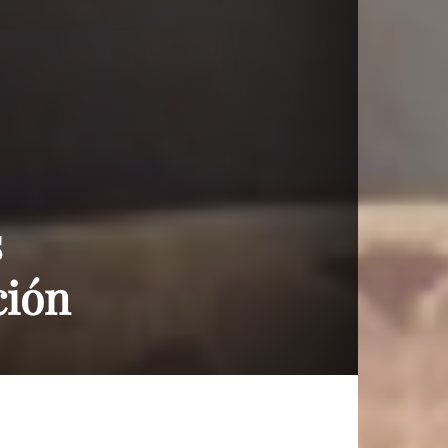
s
ción