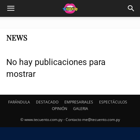
NEWS
No hay publicaciones para
mostrar
FARÁNDULA
DESTACADO
EMPRESARIALES
ESPECTÁCULOS
OPINIÓN
GALERIA
© www.tecuento.com.py - Contacto
me@tecuento.com.py