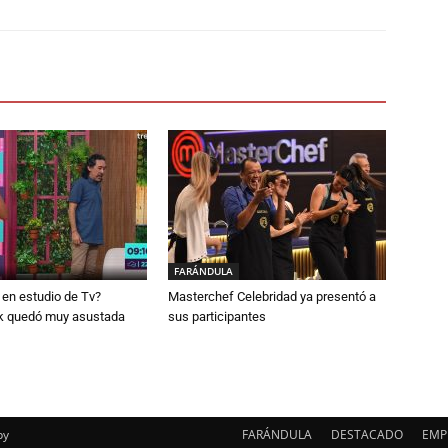
FARÁNDULA
en estudio de Tv?
Masterchef Celebridad ya presentó a
k quedó muy asustada
sus participantes
py
FARÁNDULA
DESTACADO
EMP