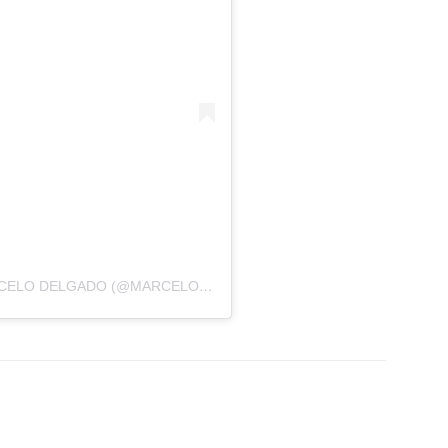
UNA PUBLICACIÓN COMPARTIDA POR MARCELO DELGADO (@MARCELODELGADO_)