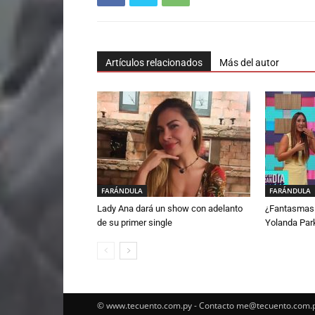
Artículos relacionados
Más del autor
FARÁNDULA
FARÁNDULA
Lady Ana dará un show con adelanto
¿Fantasmas 
de su primer single
Yolanda Par
© www.tecuento.com.py - Contacto
me@tecuento.com.