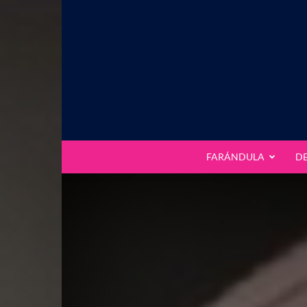
FARÁNDULA
D