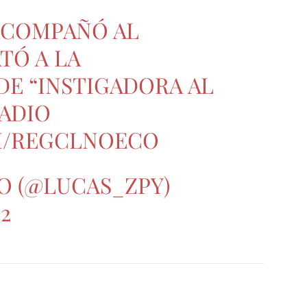
ACOMPAÑÓ AL
TÓ A LA
E “INSTIGADORA AL
ADIO
M/REGCLNOECO
O (@LUCAS_ZPY)
2