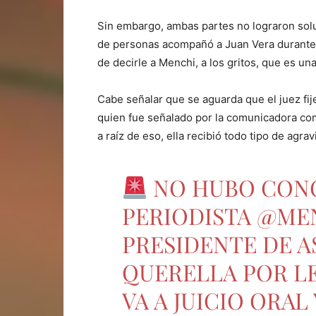
Sin embargo, ambas partes no lograron soluci
de personas acompañó a Juan Vera durante l
de decirle a Menchi, a los gritos, que es una
Cabe señalar que se aguarda que el juez fije
quien fue señalado por la comunicadora com
a raíz de eso, ella recibió todo tipo de agrav
NO HUBO CONC
PERIODISTA
@MEN
PRESIDENTE DE AS
QUERELLA POR LE
VA A JUICIO ORAL